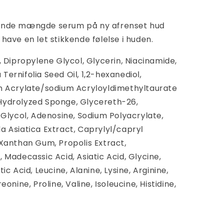
sende mængde serum på ny afrenset hud
have en let stikkende følelse i huden.
, Dipropylene Glycol, Glycerin, Niacinamide,
ernifolia Seed Oil, 1,2-hexanediol,
um Acrylate/sodium Acryloyldimethyltaurate
Hydrolyzed Sponge, Glycereth-26,
 Glycol, Adenosine, Sodium Polyacrylate,
a Asiatica Extract, Caprylyl/capryl
 Xanthan Gum, Propolis Extract,
 Madecassic Acid, Asiatic Acid, Glycine,
ic Acid, Leucine, Alanine, Lysine, Arginine,
onine, Proline, Valine, Isoleucine, Histidine,