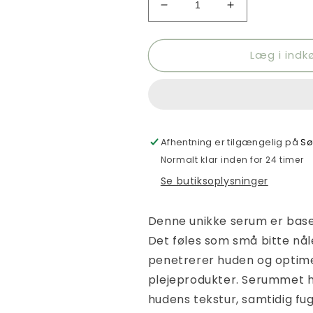
Reducer
Øg
antallet
antallet
for
for
Læg i indk
VT
VT
-
-
Reedle
Reedle
Shot
Shot
100
100
Afhentning er tilgængelig på
Sø
Normalt klar inden for 24 timer
Se butiksoplysninger
Denne unikke serum er basere
Det føles som små bitte nål
penetrerer huden og optime
plejeprodukter. Serummet hj
hudens tekstur, samtidig fu