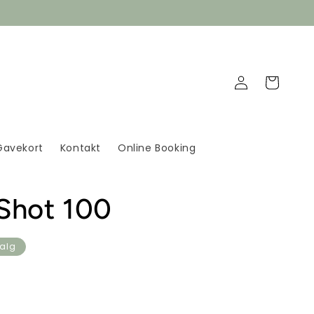
Log
Indkøbskurv
ind
Gavekort
Kontakt
Online Booking
 Shot 100
alg