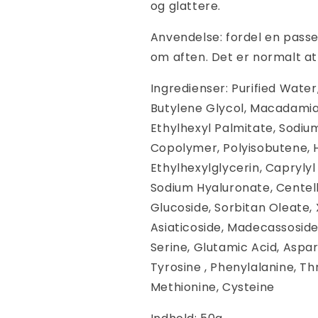
og glattere.
Anvendelse: fordel en pas
om aften. Det er normalt at 
Ingredienser:
Purified Water
Butylene Glycol, Macadamia T
Ethylhexyl Palmitate, Sodi
Copolymer, Polyisobutene, 
Ethylhexylglycerin, Caprylyl
Sodium Hyaluronate, Centell
Glucoside, Sorbitan Oleate,
Asiaticoside, Madecassoside,
Serine, Glutamic Acid, Aspart
Tyrosine , Phenylalanine, Thre
Methionine, Cysteine