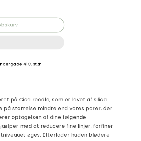
øbskurv
ndergade 41C, st.th
t på Cica reedle, som er lavet af silica.
e på størrelse mindre end vores porer, der
rer optagelsen af dine følgende
ælper med at reducere fine linjer, forfiner
gtniveauet øges. Efterlader huden blødere