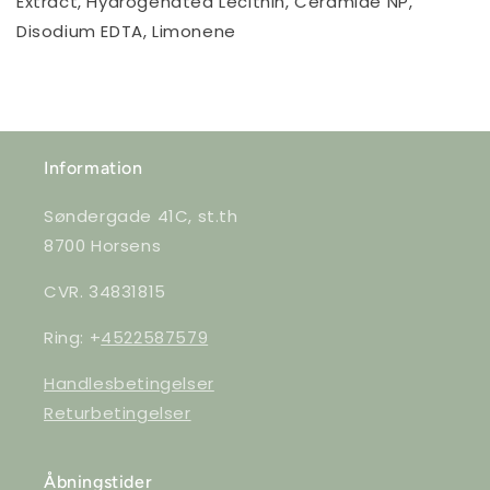
Extract, Hydrogenated Lecithin, Ceramide NP,
Disodium EDTA, Limonene
Information
Søndergade 41C, st.th
8700 Horsens
CVR. 34831815
Ring: +
4522587579
Handlesbetingelser
Returbetingelser
Åbningstider