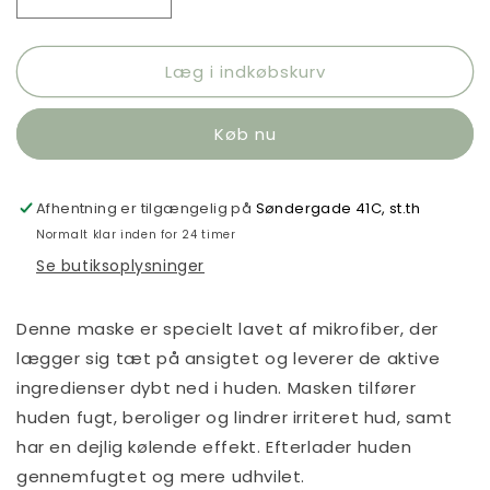
Reducer
Øg
antallet
antallet
for
for
Læg i indkøbskurv
Abib
Abib
Gummy
Gummy
Sheet
Sheet
Køb nu
Mask
Mask
Heartleaf
Heartleaf
Sticker
Sticker
Afhentning er tilgængelig på
Søndergade 41C, st.th
Normalt klar inden for 24 timer
Se butiksoplysninger
Denne maske er specielt lavet af mikrofiber, der
lægger sig tæt på ansigtet og leverer de aktive
ingredienser dybt ned i huden. Masken tilfører
huden fugt, beroliger og lindrer irriteret hud, samt
har en dejlig kølende effekt. Efterlader huden
gennemfugtet og mere udhvilet.