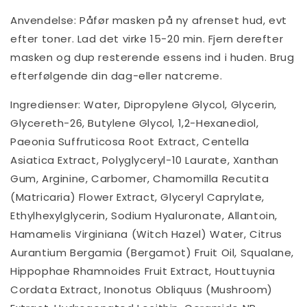
Anvendelse: Påfør masken på ny afrenset hud, evt
efter toner. Lad det virke 15-20 min. Fjern derefter
masken og dup resterende essens ind i huden. Brug
efterfølgende din dag-eller natcreme.
Ingredienser:
Water, Dipropylene Glycol, Glycerin,
Glycereth-26, Butylene Glycol, 1,2-Hexanediol,
Paeonia Suffruticosa Root Extract, Centella
Asiatica Extract, Polyglyceryl-10 Laurate, Xanthan
Gum, Arginine, Carbomer, Chamomilla Recutita
(Matricaria) Flower Extract, Glyceryl Caprylate,
Ethylhexylglycerin, Sodium Hyaluronate, Allantoin,
Hamamelis Virginiana (Witch Hazel) Water, Citrus
Aurantium Bergamia (Bergamot) Fruit Oil, Squalane,
Hippophae Rhamnoides Fruit Extract, Houttuynia
Cordata Extract, Inonotus Obliquus (Mushroom)