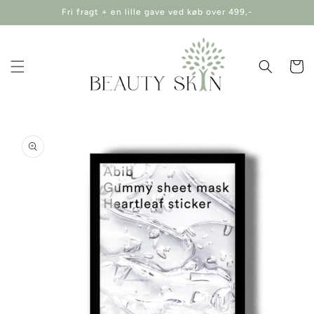
Gå til
Fri fragt + en lille gave ved køb over 499,-
indhold
Indkøbsk
 til
oduktoplysninger