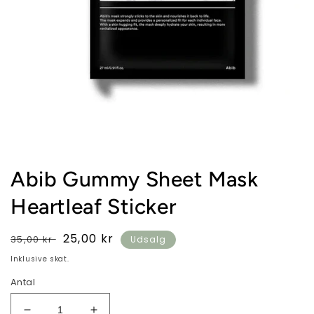
Åbn
mediet
1
i
modus
Abib Gummy Sheet Mask
Heartleaf Sticker
Normalpris
Udsalgspris
25,00 kr
35,00 kr
Udsalg
Inklusive skat.
Antal